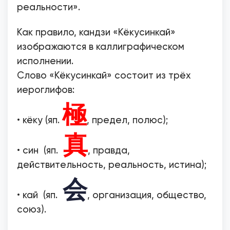
реальности».
Как правило, кандзи «Кёкусинкай»
изображаются в каллиграфическом
исполнении.
Слово «Кёкусинкай» состоит из трёх
иероглифов:
極
• кёку (яп.
, предел, полюс);
真
• син (яп.
, правда,
действительность, реальность, истина);
会
• кай (яп.
, организация, общество,
союз).