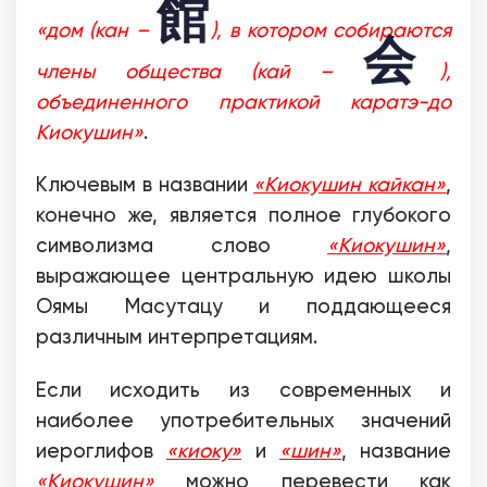
館
«дом (кан –
), в котором собираются
会
члены общества (кай –
),
объединенного практикой каратэ-до
Киокушин»
.
Ключевым в названии
«Киокушин кайкан»
,
конечно же, является полное глубокого
символизма слово
«Киокушин»
,
выражающее центральную идею школы
Оямы Масутацу и поддающееся
различным интерпретациям.
Если исходить из современных и
наиболее употребительных значений
иероглифов
«киоку»
и
«шин»
, название
«Киокушин»
можно перевести как