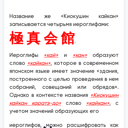
Название же «Киокушин кайкан»
записывается четырьмя иероглифами:
極 真 会 館
.
Иероглифы
«кай»
и
«кан»
образуют
слово
«кайкан»
, которое в современном
японском языке имеет значение «здания,
построенного с целью проведения в нем
собраний, совещаний или обрядов».
Однако в контексте названия
«Киокушин
кайкан каратэ-до»
слово
«кайкан»
, с
учетом значений образующих его
иероглифов, можно расшифровать как