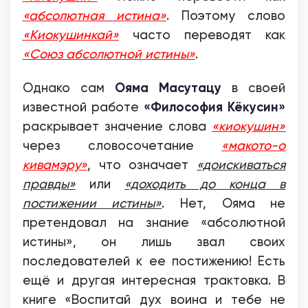
«абсолютная истина»
. Поэтому слово
«Киокушинкай»
часто переводят как
«Союз абсолютной истины»
.
Ояма Масутацу
Однако сам
в своей
«Философия Кёкусин»
известной работе
раскрывает значение слова
«киокушин»
через словосочетание
«макото-о
кивамэру»
, что означает
«доискиваться
правды»
или
«доходить до конца в
постижении истины»
. Нет, Ояма не
претендовал на знание «абсолютной
истины», он лишь звал своих
последователей к ее постижению! Есть
ещё и другая интересная трактовка. В
книге «Воспитай дух воина и тебе не