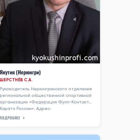
Якутия (Нерюнгри)
ШЕРСТНЁВ С.А.
Руководитель Нерюнгринского отделения
региональной общественной спортивной
организации «Федерация Фулл-Контакт
Каратэ России». Адрес:
ПОДРОБНЕЕ