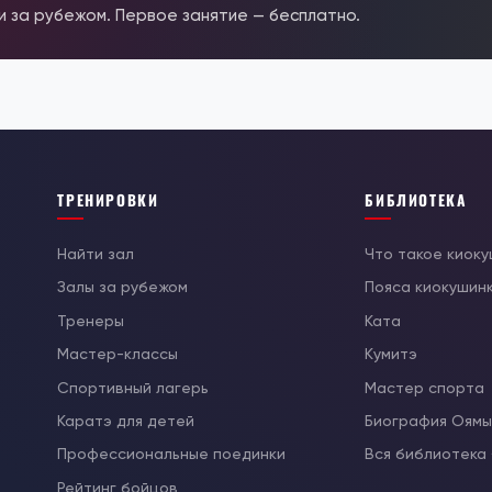
 и за рубежом. Первое занятие — бесплатно.
ТРЕНИРОВКИ
БИБЛИОТЕКА
Найти зал
Что такое киок
Залы за рубежом
Пояса киокушин
Тренеры
Ката
Мастер-классы
Кумитэ
Спортивный лагерь
Мастер спорта
Каратэ для детей
Биография Оям
Профессиональные поединки
Вся библиотека
Рейтинг бойцов