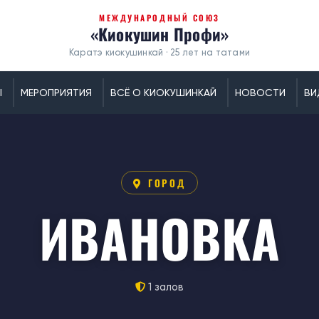
МЕЖДУНАРОДНЫЙ СОЮЗ
«Киокушин Профи»
Каратэ киокушинкай · 25 лет на татами
Ы
МЕРОПРИЯТИЯ
ВСЁ О КИОКУШИНКАЙ
НОВОСТИ
ВИ
ГОРОД
ИВАНОВКА
1 залов