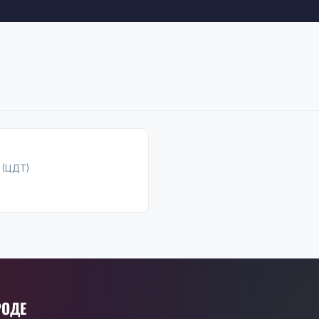
 (ЦДТ)
РОДЕ