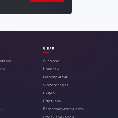
О НАС
ушинкай
О союзе
кай
Новости
Мероприятия
Фотогалерея
Видео
ы
Партнёры
 →
Благотворительность
Стать тренером