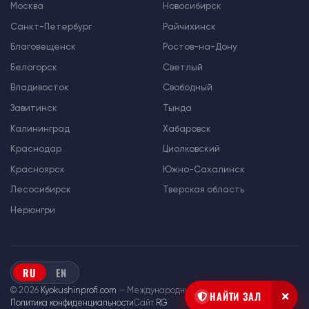
Москва
Новосибирск
Санкт-Петербург
Райчихинск
Благовещенск
Ростов-на-Дону
Белогорск
Светлый
Владивосток
Свободный
Завитинск
Тында
Калининград
Хабаровск
Краснодар
Циолковский
Красноярск
Южно-Сахалинск
Лесосибирск
Тверская область
Нерюнгри
RU
EN
© 2026
Kyokushinprofi.com
— Международный союз «Киокушин Профи»
НАЙТИ ЗАЛ
Политика конфиденциальности
Сайт
RG