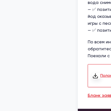
вода сним
— ✅ позит
йод оказы
игры с пе
— ✅ позит
По всем и
обратитес
Поехали с
Поло
Бланк зая