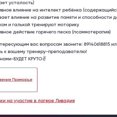
ает усталость)
ивное влияние на интелект ребёнка (содержащийс
вает влияние на развитие памяти и способности д
ском и галькой тренируют моторику
ивное действие горячего песка (псаммотерапия)
нтересующим вас вопросам звоните: 89140618815 ил
ь к вашему тренеру-преподавателю!
 нами-БУДЕТ КРУТО✌
жение Приморье
вки на участие в лагере Ливадия