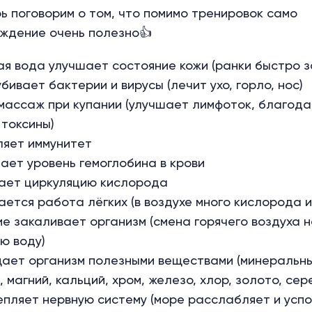
рь поговорим о том, что помимо тренировок само
ждение очень полезно👍
ая вода улучшает состояние кожи (ранки быстро 
бивает бактерии и вирусы (лечит ухо, горло, нос)
массаж при купании (улучшает лимфоток, благода
 токсины)
ляет иммунитет
ает уровень гемоглобина в крови
ает циркуляцию кислорода
ается работа лёгких (в воздухе много кислорода и
ие закаливает организм (смена горячего воздуха 
ю воду)
ает организм полезными веществами (минеральны
, магний, кальций, хром, железо, хлор, золото, сер
епляет нервную систему (море расслабляет и успо