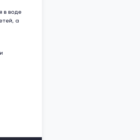
я в воде
етей, а
и