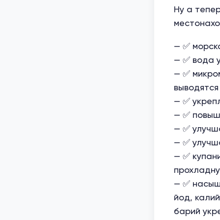
Ну а тепе
местонахо
— ✅ морск
— ✅ вода у
— ✅ микро
выводятся
— ✅ укреп
— ✅ повыш
— ✅ улучш
— ✅ улучш
— ✅ купан
прохладну
— ✅ насыщ
йод, калий
барий укр