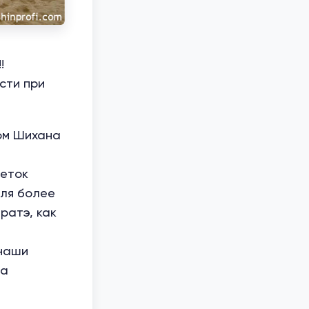
!
сти при
ом Шихана
деток
для более
ратэ, как
 наши
на