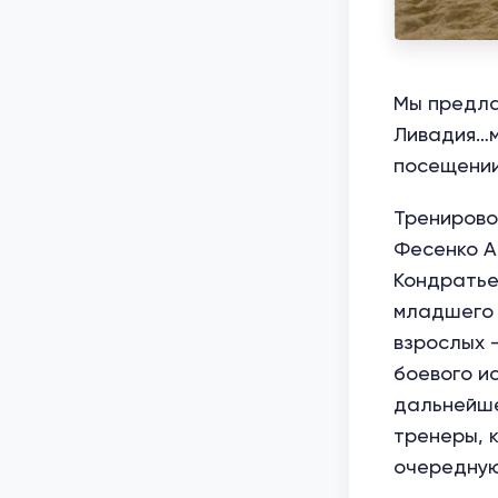
Мы предла
Ливадия…м
посещении
Тренирово
Фесенко А
Кондратье
младшего 
взрослых 
боевого и
дальнейше
тренеры, 
очередную