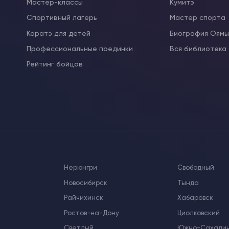
Мастер-классы
Кумитэ
Спортивный лагерь
Мастер спорта
Каратэ для детей
Биография Оям
Профессиональные поединки
Вся библиотека
Рейтинг бойцов
Нерюнгри
Свободный
Новосибирск
Тында
Райчихинск
Хабаровск
Ростов-на-Дону
Циолковский
Светлый
Южно-Сахали