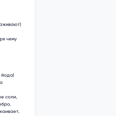
заживают)
ря чему
 йода)
на
е соли,
ебро,
каивает,