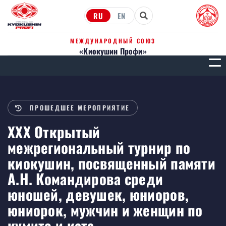
RU
EN
МЕЖДУНАРОДНЫЙ СОЮЗ
«Киокушин Профи»
МЕН
ПРОШЕДШЕЕ МЕРОПРИЯТИЕ
XXX Открытый
межрегиональный турнир по
киокушин, посвященный памяти
А.Н. Командирова среди
юношей, девушек, юниоров,
юниорок, мужчин и женщин по
кумитэ и ката