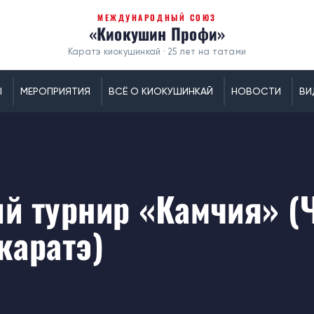
МЕЖДУНАРОДНЫЙ СОЮЗ
«Киокушин Профи»
Каратэ киокушинкай · 25 лет на татами
Ы
МЕРОПРИЯТИЯ
ВСЁ О КИОКУШИНКАЙ
НОВОСТИ
ВИ
 турнир «Камчия» (Ч
каратэ)