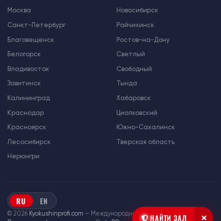
Москва
Новосибирск
Санкт-Петербург
Райчихинск
Благовещенск
Ростов-на-Дону
Белогорск
Светлый
Владивосток
Свободный
Завитинск
Тында
Калининград
Хабаровск
Краснодар
Циолковский
Красноярск
Южно-Сахалинск
Лесосибирск
Тверская область
Нерюнгри
RU
EN
© 2026
Kyokushinprofi.com
— Международный союз «Киокушин Профи»
НАЙТИ ЗАЛ