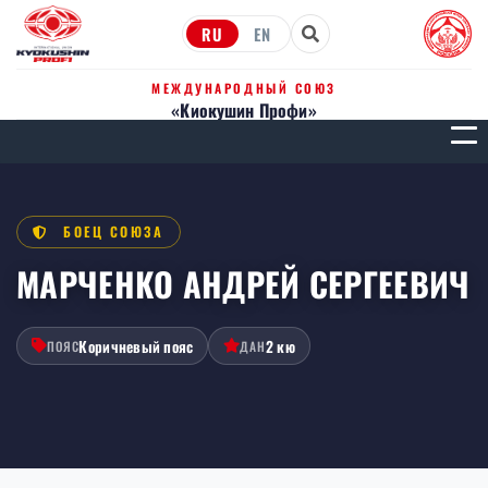
RU
EN
МЕЖДУНАРОДНЫЙ СОЮЗ
«Киокушин Профи»
МЕН
БОЕЦ СОЮЗА
МАРЧЕНКО АНДРЕЙ СЕРГЕЕВИЧ
Коричневый пояс
2 кю
ПОЯС
ДАН