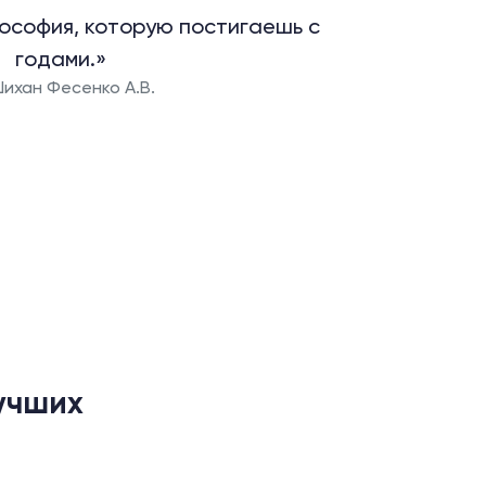
ософия, которую постигаешь с
годами.»
ихан Фесенко А.В.
учших