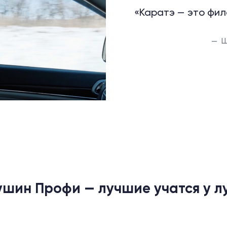
«Каратэ — это фил
Ш
ушин Профи — лучшие учатся у л