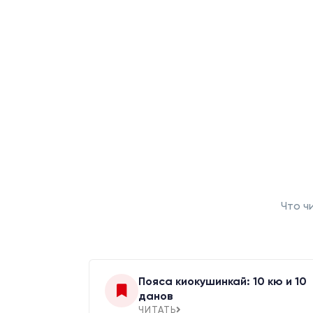
Что ч
Пояса киокушинкай: 10 кю и 10
данов
ЧИТАТЬ