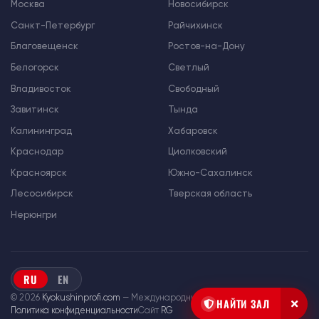
Москва
Новосибирск
Санкт-Петербург
Райчихинск
Благовещенск
Ростов-на-Дону
Белогорск
Светлый
Владивосток
Свободный
Завитинск
Тында
Калининград
Хабаровск
Краснодар
Циолковский
Красноярск
Южно-Сахалинск
Лесосибирск
Тверская область
Нерюнгри
RU
EN
© 2026
Kyokushinprofi.com
— Международный союз «Киокушин Профи»
НАЙТИ ЗАЛ
Политика конфиденциальности
Сайт
RG