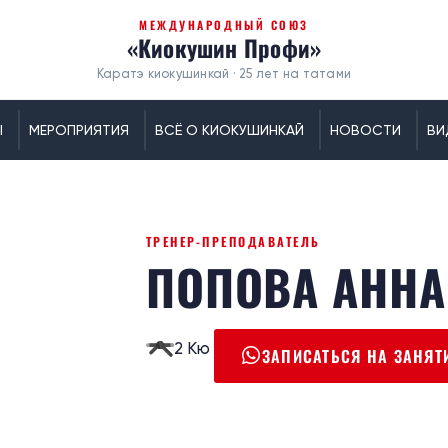
МЕЖДУНАРОДНЫЙ СОЮЗ
«Киокушин Профи»
Каратэ киокушинкай · 25 лет на татами
Ы
МЕРОПРИЯТИЯ
ВСЁ О КИОКУШИНКАЙ
НОВОСТИ
ВИ
ТРЕНЕР-ПРЕПОДАВАТЕЛЬ
ПОПОВА АННА
2 Кю
ЗАПИСАТЬСЯ НА ЗАНЯТ