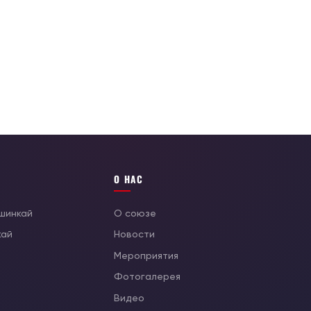
О НАС
ушинкай
О союзе
кай
Новости
Мероприятия
Фотогалерея
Видео