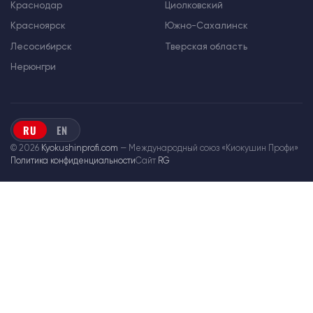
Краснодар
Циолковский
Красноярск
Южно-Сахалинск
Лесосибирск
Тверская область
Нерюнгри
RU
EN
© 2026
Kyokushinprofi.com
— Международный союз «Киокушин Профи»
Политика конфиденциальности
Сайт
RG