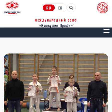
RU
EN
МЕЖДУНАРОДНЫЙ СОЮЗ
«Киокушин Профи»
МЕН