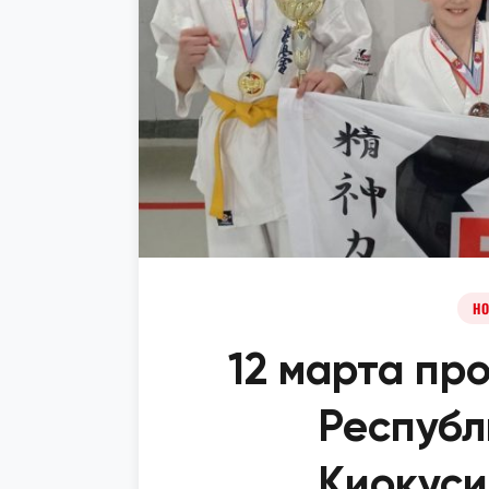
НО
12 марта пр
Республ
Киокуси