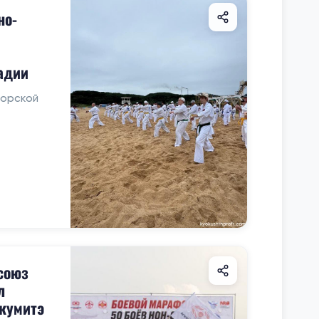
но-
адии
морской
союз
л
кумитэ