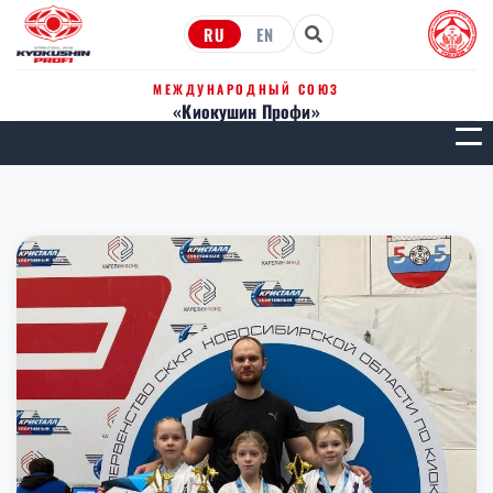
RU
EN
МЕЖДУНАРОДНЫЙ СОЮЗ
«Киокушин Профи»
МЕН