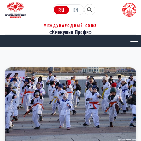
RU
EN
МЕЖДУНАРОДНЫЙ СОЮЗ
«Киокушин Профи»
МЕН