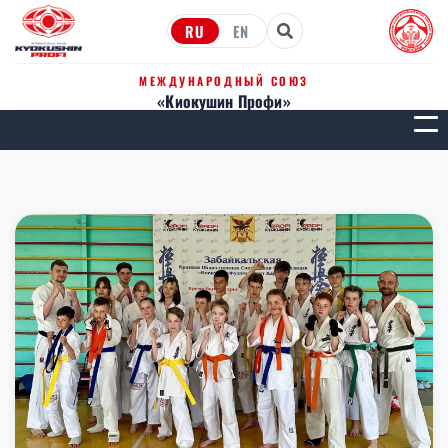
RU
EN
МЕЖДУНАРОДНЫЙ СОЮЗ
«Киокушин Профи»
МЕН