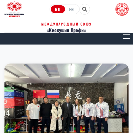
RU
EN
МЕЖДУНАРОДНЫЙ СОЮЗ
«Киокушин Профи»
МЕН