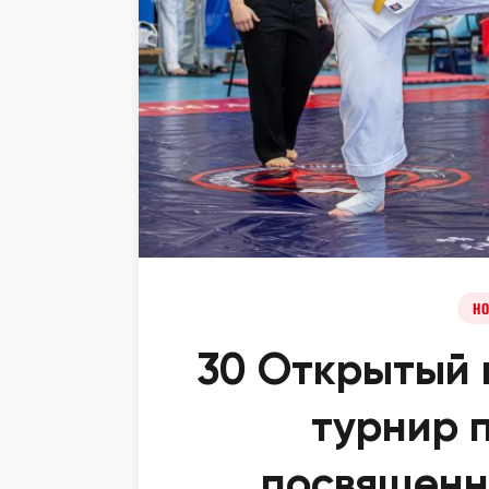
НО
30 Открытый
турнир 
посвященн