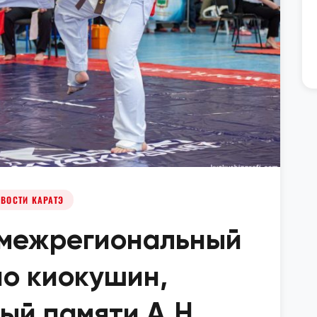
ВОСТИ КАРАТЭ
 межрегиональный
по киокушин,
ый памяти А.Н.