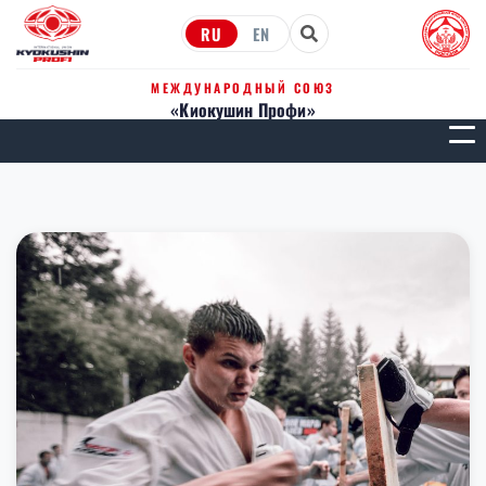
RU
EN
МЕЖДУНАРОДНЫЙ СОЮЗ
«Киокушин Профи»
МЕН