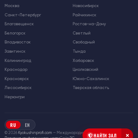
Москва
Новосибирск
Санкт-Петербург
Райчихинск
Благовещенск
Ростов-на-Дону
Белогорск
Светлый
Владивосток
Свободный
Завитинск
Тында
Калининград
Хабаровск
Краснодар
Циолковский
Красноярск
Южно-Сахалинск
Лесосибирск
Тверская область
Нерюнгри
RU
EN
© 2026
Kyokushinprofi.com
— Международный союз «Киокушин Профи»
НАЙТИ ЗАЛ