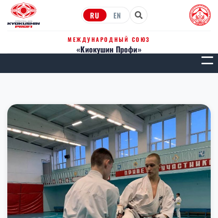
RU
EN
МЕЖДУНАРОДНЫЙ СОЮЗ
«Киокушин Профи»
МЕН