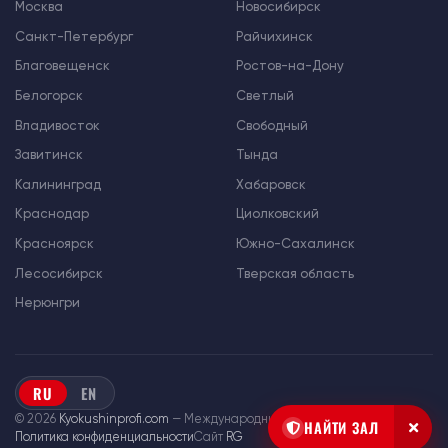
Москва
Новосибирск
Санкт-Петербург
Райчихинск
Благовещенск
Ростов-на-Дону
Белогорск
Светлый
Владивосток
Свободный
Завитинск
Тында
Калининград
Хабаровск
Краснодар
Циолковский
Красноярск
Южно-Сахалинск
Лесосибирск
Тверская область
Нерюнгри
RU
EN
© 2026
Kyokushinprofi.com
— Международный союз «Киокушин Профи»
НАЙТИ ЗАЛ
Политика конфиденциальности
Сайт
RG