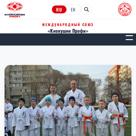
RU
EN
МЕЖДУНАРОДНЫЙ СОЮЗ
«Киокушин Профи»
МЕН