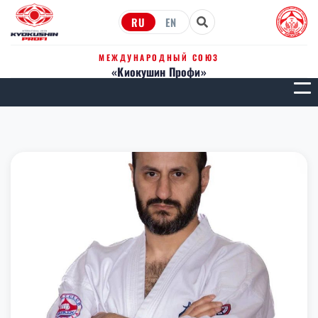
RU
EN
МЕЖДУНАРОДНЫЙ СОЮЗ
«Киокушин Профи»
МЕН