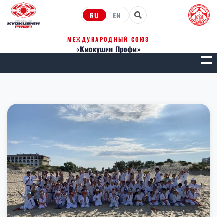
RU
EN
МЕЖДУНАРОДНЫЙ СОЮЗ
«Киокушин Профи»
МЕН