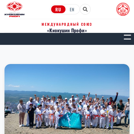
RU
EN
МЕЖДУНАРОДНЫЙ СОЮЗ
«Киокушин Профи»
МЕН