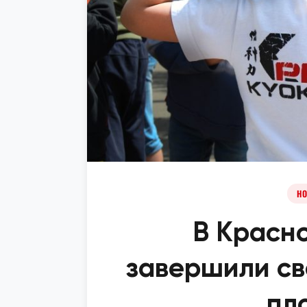
НО
В Красн
завершили св
пл