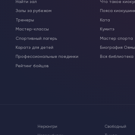
Найти зал
Что такое киок
Залы за рубежом
Пояса киокушин
Тренеры
Ката
Мастер-классы
Кумитэ
Спортивный лагерь
Мастер спорта
Каратэ для детей
Биография Оям
Профессиональные поединки
Вся библиотека
Рейтинг бойцов
Нерюнгри
Свободный