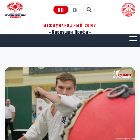
RU
EN
МЕЖДУНАРОДНЫЙ СОЮЗ
«Киокушин Профи»
МЕН