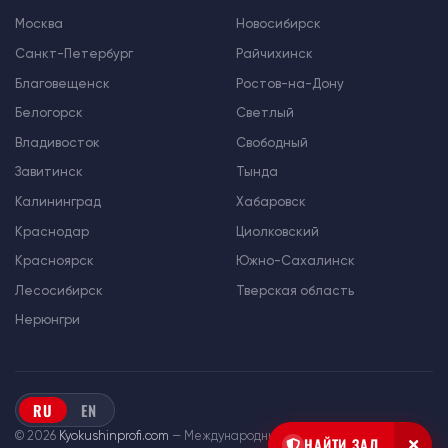
Москва
Новосибирск
Санкт-Петербург
Райчихинск
Благовещенск
Ростов-на-Дону
Белогорск
Светлый
Владивосток
Свободный
Завитинск
Тында
Калининград
Хабаровск
Краснодар
Циолковский
Красноярск
Южно-Сахалинск
Лесосибирск
Тверская область
Нерюнгри
RU
EN
© 2026
Kyokushinprofi.com
— Международный союз «Киокушин Профи»
НАЙТИ ЗАЛ