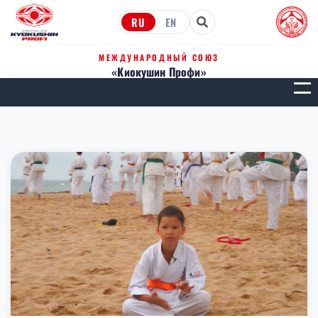
RU
EN
МЕЖДУНАРОДНЫЙ СОЮЗ
«Киокушин Профи»
МЕН