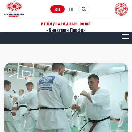
RU
EN
МЕЖДУНАРОДНЫЙ СОЮЗ
«Киокушин Профи»
МЕН