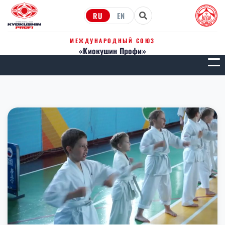
RU
EN
МЕЖДУНАРОДНЫЙ СОЮЗ
«Киокушин Профи»
МЕН