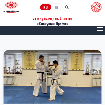
RU
EN
МЕЖДУНАРОДНЫЙ СОЮЗ
«Киокушин Профи»
МЕН