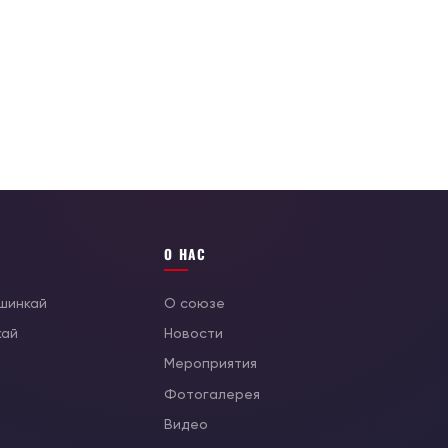
О НАС
ушинкай
О союзе
кай
Новости
Мероприятия
Фотогалерея
Видео