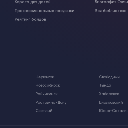
Каратэ для детей
Биография Оям
Профессиональные поединки
Вся библиотека
Рейтинг бойцов
Нерюнгри
Свободный
Новосибирск
Тында
Райчихинск
Хабаровск
Ростов-на-Дону
Циолковский
Светлый
Южно-Сахали