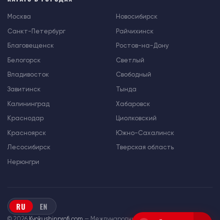
Москва
Новосибирск
Санкт-Петербург
Райчихинск
Благовещенск
Ростов-на-Дону
Белогорск
Светлый
Владивосток
Свободный
Завитинск
Тында
Калининград
Хабаровск
Краснодар
Циолковский
Красноярск
Южно-Сахалинск
Лесосибирск
Тверская область
Нерюнгри
RU
EN
© 2026
Kyokushinprofi.com
— Международный союз «Киокушин Профи»