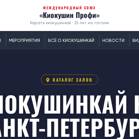
МЕЖДУНАРОДНЫЙ СОЮЗ
«Киокушин Профи»
Каратэ киокушинкай · 25 лет на татами
Ы
МЕРОПРИЯТИЯ
ВСЁ О КИОКУШИНКАЙ
НОВОСТИ
ВИ
КАТАЛОГ ЗАЛОВ
ИОКУШИНКАЙ К
АНКТ-ПЕТЕРБУР