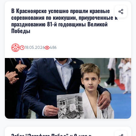
В Красноярске успешно прошли краевые
соревнования по киокушин, приуроченные к
празднованию 81-й годовщины Великой
Победы
18.05.2026
486
Забег “Эстафета Побед” к 9 мая в