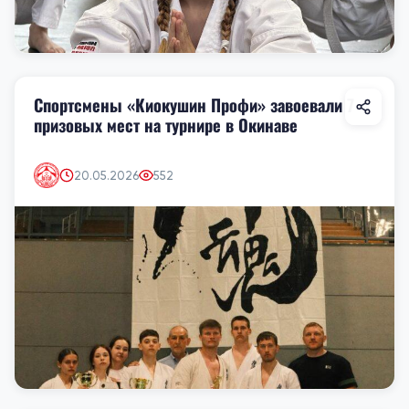
Спортсмены «Киокушин Профи» завоевали 7
призовых мест на турнире в Окинаве
20.05.2026
552