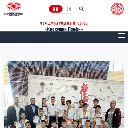
RU
EN
МЕЖДУНАРОДНЫЙ СОЮЗ
«Киокушин Профи»
МЕН