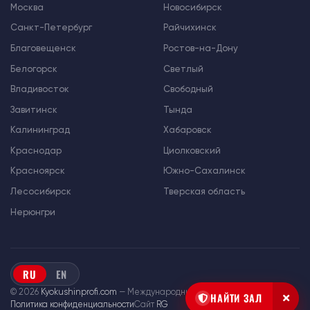
Москва
Новосибирск
Санкт-Петербург
Райчихинск
Благовещенск
Ростов-на-Дону
Белогорск
Светлый
Владивосток
Свободный
Завитинск
Тында
Калининград
Хабаровск
Краснодар
Циолковский
Красноярск
Южно-Сахалинск
Лесосибирск
Тверская область
Нерюнгри
RU
EN
© 2026
Kyokushinprofi.com
— Международный союз «Киокушин Профи»
НАЙТИ ЗАЛ
Политика конфиденциальности
Сайт
RG