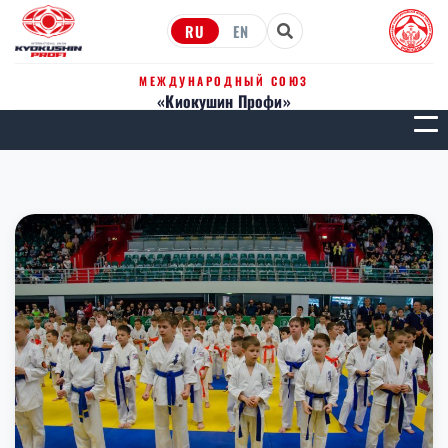
RU
EN
МЕЖДУНАРОДНЫЙ СОЮЗ
«Киокушин Профи»
МЕН