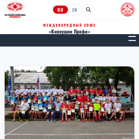
RU
EN
МЕЖДУНАРОДНЫЙ СОЮЗ
«Киокушин Профи»
МЕН