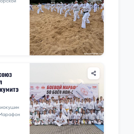
морской
союз
л
кумитэ
Киокушин
«Марафон