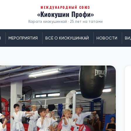
МЕЖДУНАРОДНЫЙ СОЮЗ
«Киокушин Профи»
Каратэ киокушинкай · 25 лет на татами
Ы
МЕРОПРИЯТИЯ
ВСЁ О КИОКУШИНКАЙ
НОВОСТИ
ВИ