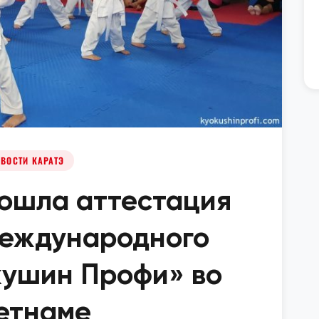
ВОСТИ КАРАТЭ
рошла аттестация
Международного
кушин Профи» во
етнаме