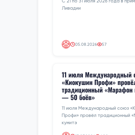
С 21 по 31 июля 2026 года в при
Ливадии
05.08.2026
57
11 июля Международный 
«Киокушин Профи» провё
традиционный «Марафон 
— 50 боёв»
11 июля Международный союз «
Профи» провёл традиционный 
кумитэ