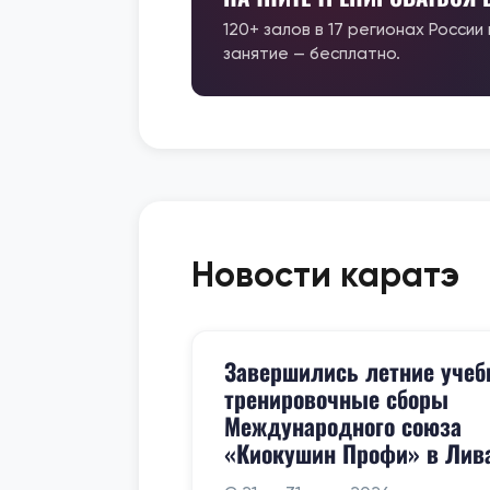
120+ залов в 17 регионах России
занятие — бесплатно.
Новости каратэ
Завершились летние учеб
тренировочные сборы
Международного союза
«Киокушин Профи» в Лив