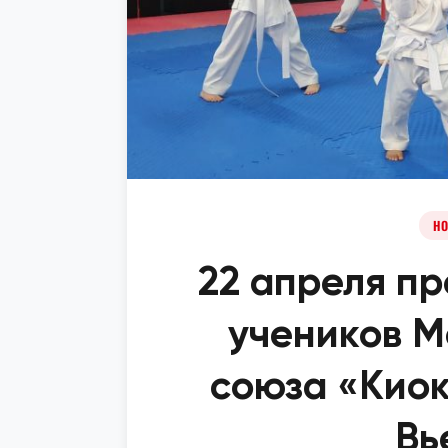
НО
22 апреля п
учеников 
союза «Кио
Вь