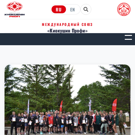
RU
EN
МЕЖДУНАРОДНЫЙ СОЮЗ
«Киокушин Профи»
МЕН