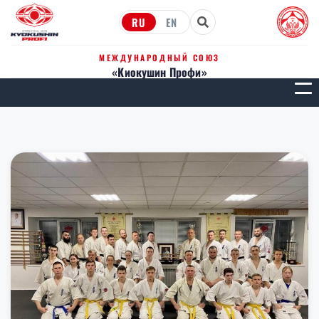
RU
EN
МЕЖДУНАРОДНЫЙ СОЮЗ
«Киокушин Профи»
МЕН