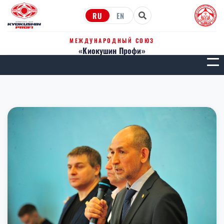
RU
EN
МЕЖДУНАРОДНЫЙ СОЮЗ
«Киокушин Профи»
МЕН