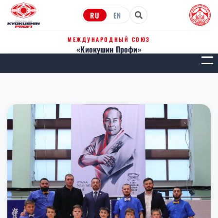
RU
EN
МЕЖДУНАРОДНЫЙ СОЮЗ
«Киокушин Профи»
МЕН