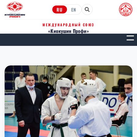
RU
EN
МЕЖДУНАРОДНЫЙ СОЮЗ
«Киокушин Профи»
МЕН