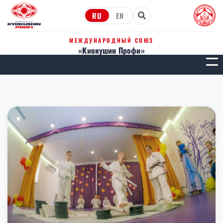
RU
EN
МЕЖДУНАРОДНЫЙ СОЮЗ
«Киокушин Профи»
МЕН