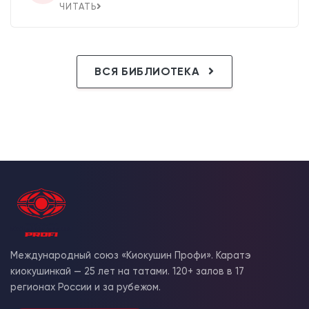
ЧИТАТЬ
ВСЯ БИБЛИОТЕКА
Международный союз «Киокушин Профи». Каратэ
киокушинкай — 25 лет на татами. 120+ залов в 17
регионах России и за рубежом.