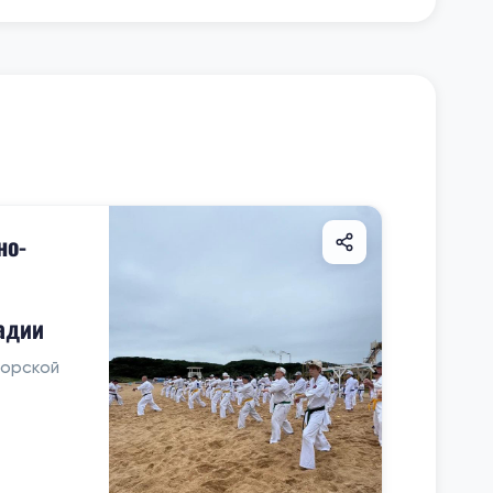
но-
адии
морской