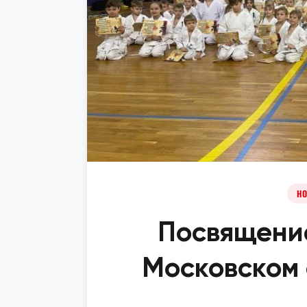
НО
Посвящение
Московском