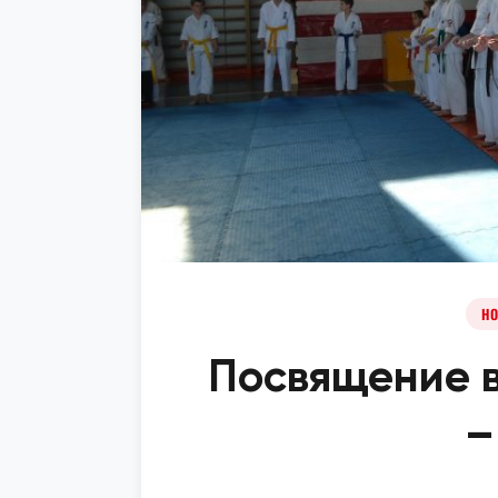
НО
Посвящение 
–